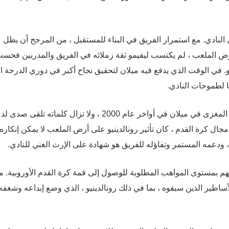
ادي. مع استمرار الفريق في البناء للمستقبل ، من المرجح أن يظل
ض الملعب ، لم يكتسب ليفيمو ثقة زملائه في الفريق والمدربين فحسب
 في الوقت الذي يدفع فيه ميلان لتحقيق نجاح أكبر في دوري الدرجة ال
 لطموحات النادي.
يذكر المشجعون باعتزاز فترة رونالدينيو القصيرة ولكن ذات المغزى في ميلان في أواخر عام 2000 ، ولا تزال كلماته تلقى ص
ال كرة القدم ، كان تأثير رونالدينيو على أرض الملعب لا يمكن إنكاره.
 ، ودعمه المستمر وتفاؤله للفريق هو شهادة على الإرث الغني للنادي.
 مهم بمستوى المواهب المطلوبة للوصول إلى قمة كرة القدم الأوروبية. م
اطير الذين سبقوه ، بما في ذلك رونالدينيو ، الذي وضع إبداعه وشغفه