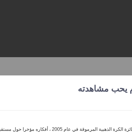
م يحب مشاهدته
شارك أسطورة كرة القدم البرازيلي رونالدينيو ، الذي فاز بجائزة الكرة الذهبية المرموقة في عام 2005 ، أفكاره مؤخرا حو