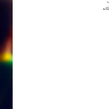
ب
انه