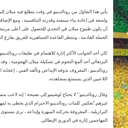
يأتي هذا التفاؤل من رونالدينيو في وقت يتطلع فيه ميلان إل
واسعة في إعادة بناء سمعته وقدرته التنافسية ، ومع الإضافا
أن يكون طموح ميلان في التحدي للحصول على أعلى مرتبة 
الحملة القادمة ، وتنتظر القاعدة الجماهيرية للفريق بفارغ 
كان أحد الجوانب الأكثر إثارة للاهتمام في تعليقات رونالديني
البرتغالي أحد ألمع النجوم في تشكيلة ميلان الهجومية ، وقد
اللاعبين الذين يستمتع بمشاهدته.
وقال رونالدينيو:” لا يحتاج لوشيمو إلى نصيحة ؛ إنه لاعب متمي
غيرهم.”تعكس كلمات رونالدينيو الاحترام الذي يحظى به لمها
البرازيلية ، المعروفة بحركته المبهرة وإبداعه ، ترى مستوى
المهاجمين إثارة في الدوري الإيطالي.