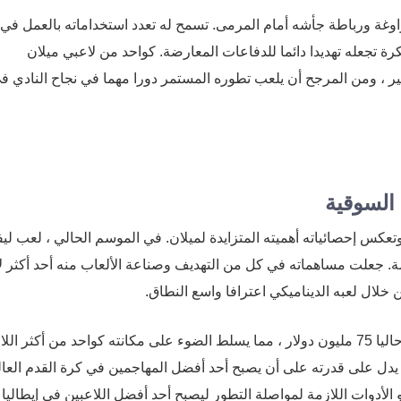
اوغة ورباطة جأشه أمام المرمى. تسمح له تعدد استخداماته بالعمل في
رة تجعله تهديدا دائما للدفاعات المعارضة. كواحد من لاعبي ميلان
بير ، ومن المرجح أن يلعب تطوره المستمر دورا مهما في نجاح النادي ف
السوقية
تعكس إحصائياته أهميته المتزايدة لميلان. في الموسم الحالي ، لعب ليف
سجل 10 أهداف وقدم 9 تمريرات حاسمة. جعلت مساهماته في كل من التهديف وصناعة الألعاب منه أحد أكثر
ن خلال لعبه الديناميكي اعترافا واسع النطاق.
تبلغ القيمة السوقية لوشيمو ، كما ذكرت ترانسفيرماركت ، حاليا 75 مليون دولار ، مما يسلط الضوء على مكانته كواحد من أكثر
يدل على قدرته على أن يصبح أحد أفضل المهاجمين في كرة القدم العال
 الأدوات اللازمة لمواصلة التطور ليصبح أحد أفضل اللاعبين في إيطاليا