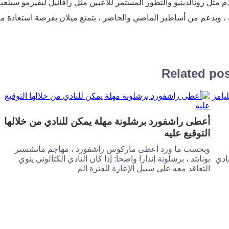
قدم مثل رونالدينيو والتطور المستمر للاعبين مثل رافائيل ليفيرمو سيلع
ات ، وبدعم من أساطير الماضي والحاضر ، يتمتع ميلان بفرصة استعادة مك
Related po
أعطى راشفورد برشلونة مهلة يمكن للنادي من خلالها
التوقيع عليه
وبحسب ما ورد أعطى ماركوس راشفورد ، مهاجم مانشستر
د راك 1. وافق النادي
يونايتد ، برشلونة إنذارا واضحا: إذا كان النادي الكتالوني ينوي
التعاقد معه على سبيل الإعارة للفترة الم