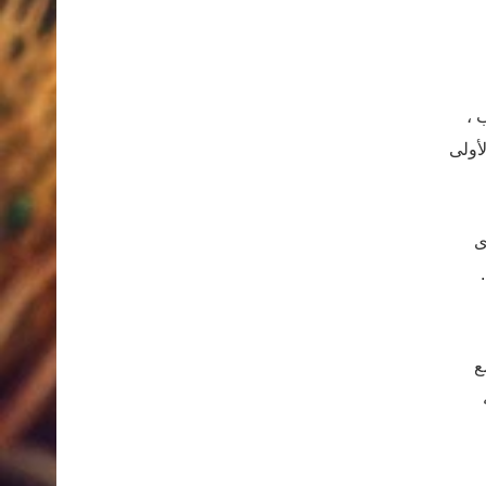
 ،
أولى
دى لدى
ع