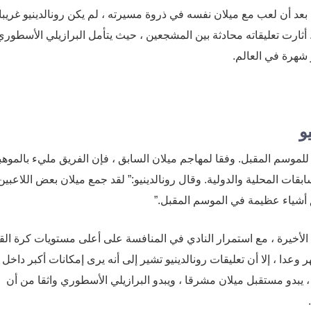
 بعد أن لعب مع ميلان نفسه في ذروة مسيرته ، لم يكن رونالدينيو غريبا
. أثارت تعليقاته محادثة بين المشجعين ، حيث يتأمل البرازيلي الأسطوري
ر شهرة في العالم.
و
للموسم المقبل. وفقا لمهاجم ميلان السابق ، فإن الفريق مليء بالموهب
قات المحلية والدولية. وقال رونالدينيو:” لقد جمع ميلان بعض اللاعبين
ق أشياء عظيمة في الموسم المقبل.”
 الأخيرة ، مع استمرار النادي في المنافسة على أعلى مستويات كرة الق
ر وعدا ، إلا أن تعليقات رونالدينيو تشير إلى أنه يرى إمكانات أكبر داخل
، يبدو مستقبل ميلان مشرقا ، ويبدو البرازيلي الأسطوري واثقا من أن