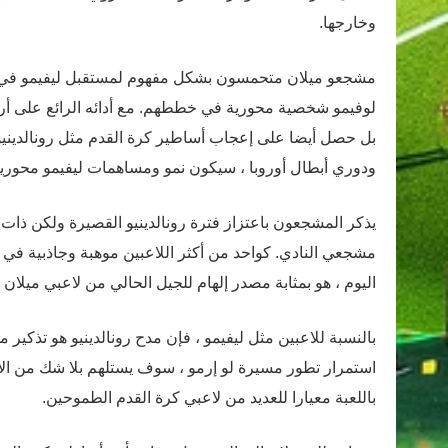
وخارجها.
مشجعو ميلان متحمسون بشكل مفهوم لمستقبل ليفيمو في الن
لوفيمو شخصية محورية في خططهم. مع أدائه الرائع على أر
بل حصل أيضا على إعجاب أساطير كرة القدم مثل رونالدينيو.
ودوري أبطال أوروبا ، سيكون نمو ومساهمات ليفيمو محوريا
مشجعي النادي. كواحد من أكثر اللاعبين موهبة وجاذبية في مج
اليوم ، هو بمثابة مصدر إلهام للجيل الحالي من لاعبي ميلان
بالنسبة للاعبين مثل ليفيمو ، فإن مدح رونالدينيو هو تذكير
استمرار تطور مسيرة لو إرمو ، سوف يستلهم بلا شك من الأس
باللعبة معيارا للعديد من لاعبي كرة القدم الطموحين.