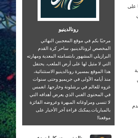
 على
رونالدينيو
مرحبًا بكم في موقع المعجبين النهائي
المخصص لرونالدينيو، ساحر كرة القدم
البرازيلي المشهور بابتسامته المعدية ومهارته
التي لا مثيل لها على أرض الملعب. يحتفل
ة
هذا الموقع بمسيرة رونالدينيو الاستثنائية،
منذ أيامه الأولى في جريميو وحتى سنوات
غزوه للعالم في برشلونة وخارجها. انغمس
في المحتوى الغني الذي يعرض أهدافه التي
لا تنسى ومراوغاته المبهرة وعروضه الفائزة
دم
بالمباريات.يمكنك قراءة آخر الأخبار على
موقعنا!