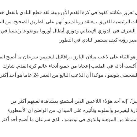
ى تعزيز مكانته كقوة في كرة القدم الأوروبية. لقد قطع النادي بالفعل 
ت الرئيسية للفريق ، يعتقد رونالدينيو أنهم على الطريق الصحيح. من ال
الشرف في الدوري الإيطالي ودوري أبطال أوروبا موضوعا رئيسيا في
الصبر رؤية كيف يستمر النادي في التطور.
و هو الثناء على لاعب ميلان البارز ، رافائيل ليشيمو. سرعان ما أصبح ال
 أكسبه أدائه في الملعب إعجابا من جميع أنحاء عالم كرة القدم. شارك
رونالدينيو ، المعروف بذوقه الإبداعي وتألقه الفني ، إعجابه الشخصي بلويمو ، مؤكدا أن اللاعب البالغ من العمر 24 عاما هو أحد أكثر
ز”. “إنه أحد هؤلاء اللاعبين الذين أستمتع بمشاهدة لعبتهم أكثر من
رة ليفيرمو وأسلوبه وتأثيره على الميدان. من الواضح أن الأسطورة
 مماثلا من الموهبة والذوق في لوفيمو ، الذي سرعان ما أصبح أحد أكثر