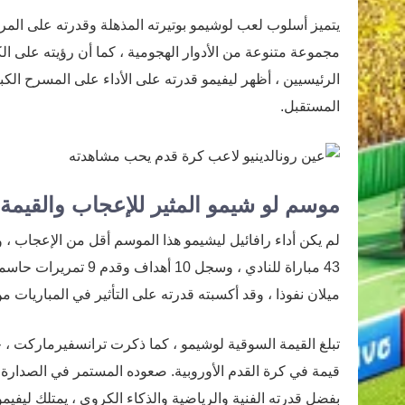
يتميز أسلوب لعب لوشيمو بوتيرته المذهلة وقدرته على المر
مجموعة متنوعة من الأدوار الهجومية ، كما أن رؤيته على الك
الرئيسيين ، أظهر ليفيمو قدرته على الأداء على المسرح الك
المستقبل.
موسم لو شيمو المثير للإعجاب والقيمة 
لم يكن أداء رافائيل ليشيمو هذا الموسم أقل من الإعجاب ، و
43 مباراة للنادي ، و
ميلان نفوذا ، وقد أكسبته قدرته على التأثير في المباريات م
قيمة في كرة القدم الأوروبية. صعوده المستمر في الصدارة 
بفضل قدرته الفنية والرياضية والذكاء الكروي ، يمتلك ليفيمو