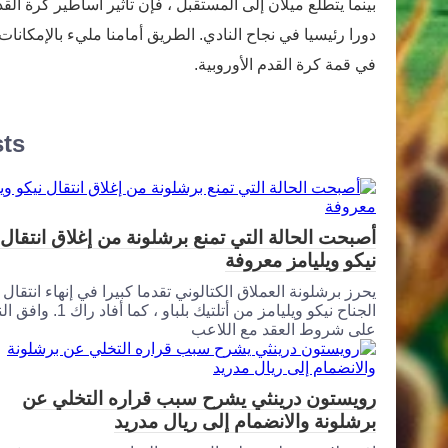
بينما يتطلع ميلان إلى المستقبل ، فإن تأثير أساطير كرة ال
دورا رئيسيا في نجاح النادي. الطريق أمامنا مليء بالإمكان
في قمة كرة القدم الأوروبية.
sts
أصبحت الحالة التي تمنع برشلونة من إغلاق انتقال
نيكو ويليامز معروفة
يحرز برشلونة العملاق الكتالوني تقدما كبيرا في إنهاء انتقال
الجناح نيكو ويليامز من أتلتيك بلباو ، كما أفا
على شروط العقد مع اللاعب
رويستون درينثي يشرح سبب قراره التخلي عن
برشلونة والانضمام إلى ريال مدريد