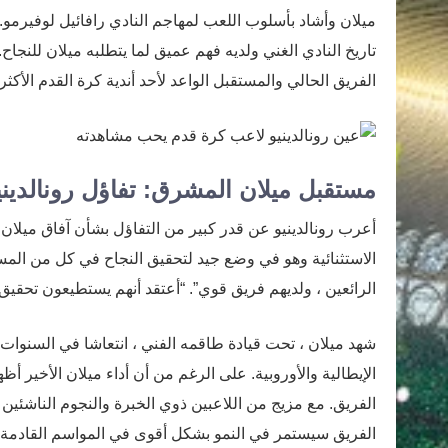
ميلان وأشاد بأسلوب اللعب لمهاجم النادي رافائيل لوفيرمو.
تاريخ النادي الغني ولديه فهم عميق لما يتطلبه ميلان للنجاح
الفريق الحالي والمستقبل الواعد لأحد أندية كرة القدم الأكث
مستقبل ميلان المشرق: تفاؤل رونالديني
أعرب رونالدينيو عن قدر كبير من التفاؤل بشأن آفاق ميلان 
الاستثنائية وهو في وضع جيد لتحقيق النجاح في كل من المساب
الرائعين ، ولديهم فريق قوي”. “أعتقد أنهم يستطيعون تحقي
شهد ميلان ، تحت قيادة طاقمه الفني ، انتعاشا في السنوات
الإيطالية والأوروبية. على الرغم من أن أداء ميلان الأخير أظه
الفريق. مع مزيج من اللاعبين ذوي الخبرة والنجوم الناشئين 
الفريق سيستمر في النمو بشكل أقوى في المواسم القادمة.